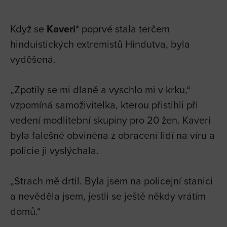
Když se
Kaveri
* poprvé stala terčem
hinduistických extremistů Hindutva, byla
vyděšená.
„Zpotily se mi dlaně a vyschlo mi v krku,“
vzpomíná samoživitelka, kterou přistihli při
vedení modlitební skupiny pro 20 žen. Kaveri
byla falešně obviněna z obracení lidí na víru a
policie ji vyslýchala.
„Strach mě drtil. Byla jsem na policejní stanici
a nevěděla jsem, jestli se ještě někdy vrátím
domů.“