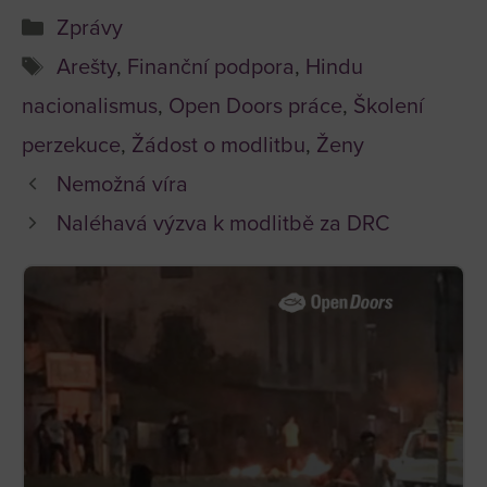
Rubriky
Zprávy
Štítky
Arešty
,
Finanční podpora
,
Hindu
nacionalismus
,
Open Doors práce
,
Školení
perzekuce
,
Žádost o modlitbu
,
Ženy
Nemožná víra
Naléhavá výzva k modlitbě za DRC