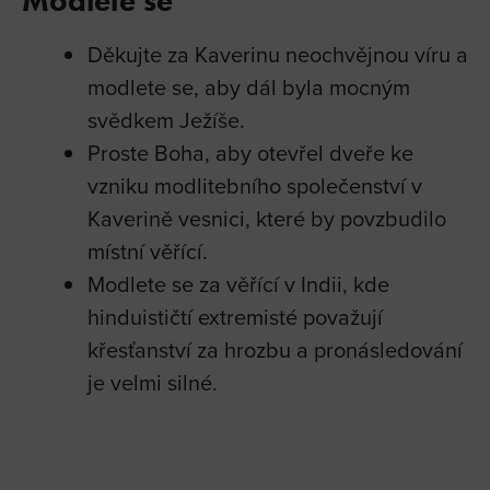
Modlete se
Děkujte za Kaverinu neochvějnou víru a
modlete se, aby dál byla mocným
svědkem Ježíše.
Proste Boha, aby otevřel dveře ke
vzniku modlitebního společenství v
Kaverině vesnici, které by povzbudilo
místní věřící.
Modlete se za věřící v Indii, kde
hinduističtí extremisté považují
křesťanství za hrozbu a pronásledování
je velmi silné.