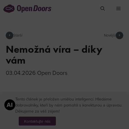
Přeskočit
na
obsah
arrow_left
Starší
Novější
arrow_right
Nemožná víra – díky
vám
03.04.2026
Open Doors
Tento článek je přeložen umělou inteligencí. Hledáme
dobrovolníky, kteří by nám pomohli s korekturou a úpravou.
Děkujeme za váš zájem!
Kontaktujte nás