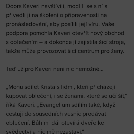
Doors Kaveri navštívili, modlili se s ní a
přivedli ji na školení o připravenosti na
pronásledování, aby posílili její víru. Vaše
podpora pomohla Kaveri otevřít nový obchod
s oblečením – a dokonce jí zajistila šicí stroje,
takže může provozovat šicí centrum pro ženy.
Teď už pro Kaveri není nic nemožné…
„Mohu sdílet Krista s lidmi, kteří přicházejí
kupovat oblečení, i se ženami, které se učí šít,“
říká Kaveri. „Evangelium sdílím také, když
cestuji do sousedních vesnic prodávat
oblečení. Bůh mi dál otevírá dveře ke
svědectví a nic mě nezastaví.“