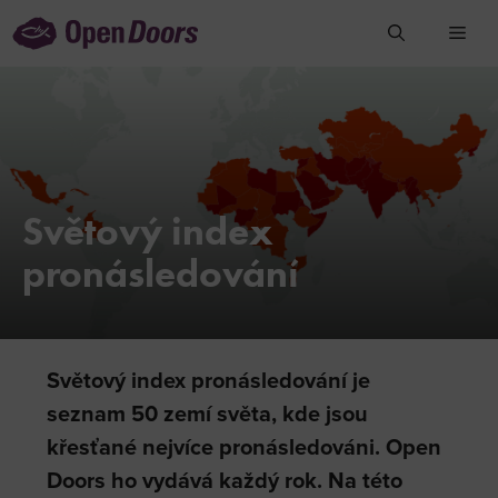
Přeskočit
na
obsah
Světový index
pronásledování
Světový index pronásledování je
seznam 50 zemí světa, kde jsou
křesťané nejvíce pronásledováni. Open
Doors ho vydává každý rok. Na této