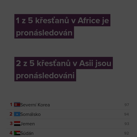
1 z 5 křesťanů v Africe je
pronásledován
2 z 5 křesťanů v Asii jsou
pronásledováni
1
Severní Korea
97
2
Somálsko
94
3
Jemen
93
4
Súdán
92