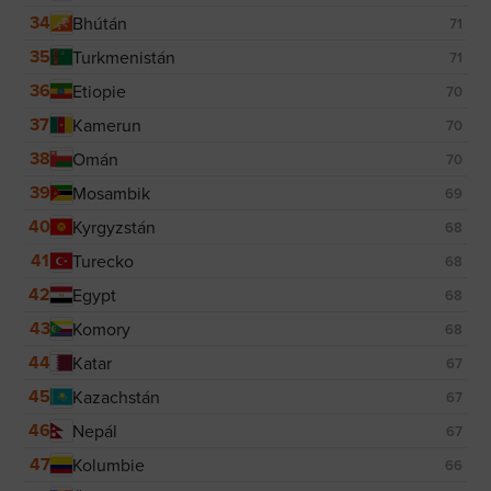
34
Bhútán
71
35
Turkmenistán
71
36
Etiopie
70
37
Kamerun
70
38
Omán
70
39
Mosambik
69
40
Kyrgyzstán
68
41
Turecko
68
42
Egypt
68
43
Komory
68
44
Katar
67
45
Kazachstán
67
46
Nepál
67
47
Kolumbie
66