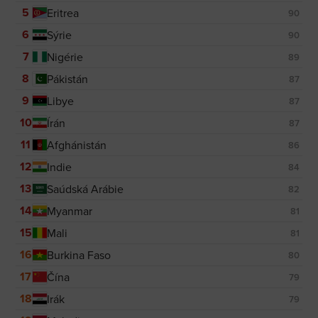
5
Eritrea
90
6
Sýrie
90
7
Nigérie
89
8
Pákistán
87
9
Libye
87
10
Írán
87
11
Afghánistán
86
12
Indie
84
13
Saúdská Arábie
82
14
Myanmar
81
15
Mali
81
16
Burkina Faso
80
17
Čína
79
18
Irák
79