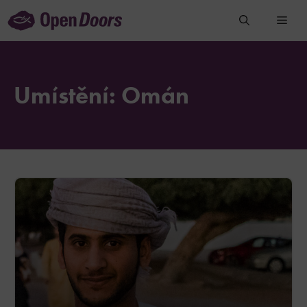
Přeskočit
na
obsah
Umístění:
Omán