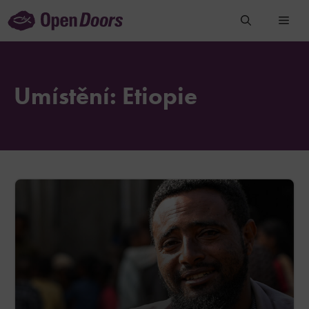
Přeskočit
na
obsah
Umístění:
Etiopie