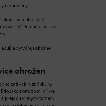
ry rozprášeny.
venkovských oblastech
y uvádějí, že unesení jsou
ho.
račují a vytvářejí obtížné
více ohrožen
obně zažívají různé druhy
 Etiopskou ortodoxní církví,
í a přejdou k jiným formám
ým nebo letničním tradicím.