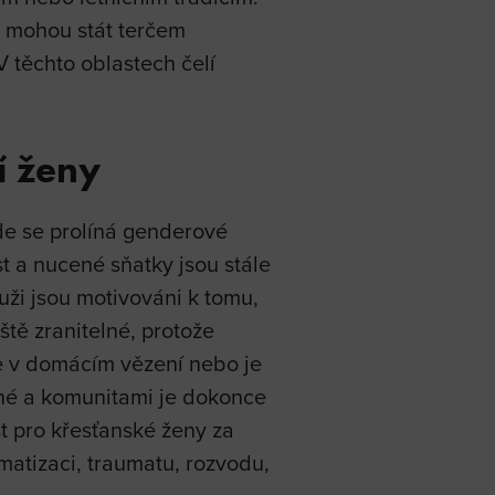
e mohou stát terčem
V těchto oblastech čelí
í ženy
de se prolíná genderové
st a nucené sňatky jsou stále
uži jsou motivováni k tomu,
ště zranitelné, protože
je v domácím vězení nebo je
ěžné a komunitami je dokonce
t pro křesťanské ženy za
matizaci, traumatu, rozvodu,