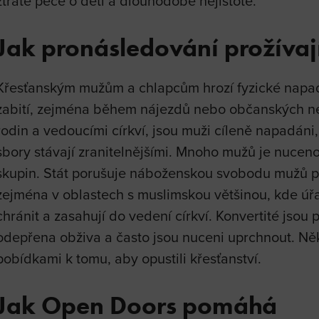
ztrátě péče o děti a dlouhodobé nejistotě.
Jak pronásledování prožívaj
Křesťanským mužům a chlapcům hrozí fyzické napade
zabití, zejména během nájezdů nebo občanských nepo
rodin a vedoucími církví, jsou muži cíleně napadáni,
sbory stávají zranitelnějšími. Mnoho mužů je nucen
skupin. Stát porušuje náboženskou svobodu mužů p
zejména v oblastech s muslimskou většinou, kde ú
chránit a zasahují do vedení církví. Konvertité jsou 
odepřena obživa a často jsou nuceni uprchnout. Někt
pobídkami k tomu, aby opustili křesťanství.
Jak Open Doors pomáhá