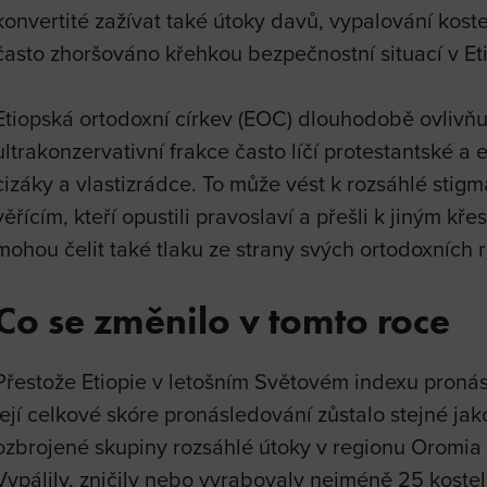
konvertité zažívat také útoky davů, vypalování kostel
často zhoršováno křehkou bezpečnostní situací v Eti
Etiopská ortodoxní církev (EOC) dlouhodobě ovlivňuj
ultrakonzervativní frakce často líčí protestantské a 
cizáky a vlastizrádce. To může vést k rozsáhlé stigm
věřícím, kteří opustili pravoslaví a přešli k jiným kře
mohou čelit také tlaku ze strany svých ortodoxních 
Co se změnilo v tomto roce
Přestože Etiopie v letošním Světovém indexu pronásle
její celkové skóre pronásledování zůstalo stejné ja
ozbrojené skupiny rozsáhlé útoky v regionu Oromia
Vypálily, zničily nebo vyrabovaly nejméně 25 kostel