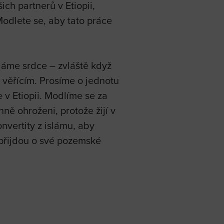
ch partnerů v Etiopii,
Modlete se, aby tato práce
i láme srdce – zvláště když
m věřícím. Prosíme o jednotu
v Etiopii. Modlíme se za
ně ohroženi, protože žijí v
nvertity z islámu, aby
ž přijdou o své pozemské