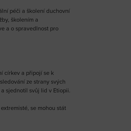
lní péči a školení duchovní
žby, školením a
ve a o spravedlnost pro
 církev a připojí se k
ásledování ze strany svých
 sjednotil svůj lid v Etiopii.
tí extremisté, se mohou stát