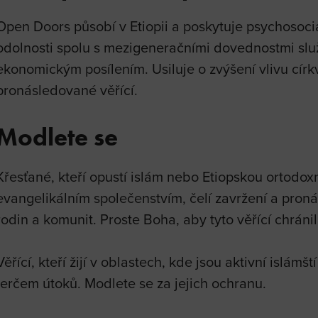
Open Doors působí v Etiopii a poskytuje psychosociá
odolnosti spolu s mezigeneračními dovednostmi slu
ekonomickým posílením. Usiluje o zvýšení vlivu círk
pronásledované věřící.
Modlete se
Křesťané, kteří opustí islám nebo Etiopskou ortodoxní
evangelikálním společenstvím, čelí zavržení a pron
rodin a komunit. Proste Boha, aby tyto věřící chránil a
Věřící, kteří žijí v oblastech, kde jsou aktivní islámš
terčem útoků. Modlete se za jejich ochranu.