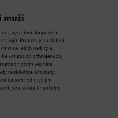
í muži
ní, vysídlení, loupeže a
kojů. Protože jsou živiteli
 čímž se jejich rodiny a
o ke vstupu do ozbrojených
rostřednictvím věznění,
řady nedokážou křesťany
pod tlakem rodin, je jim
eří jsou lákáni finančními