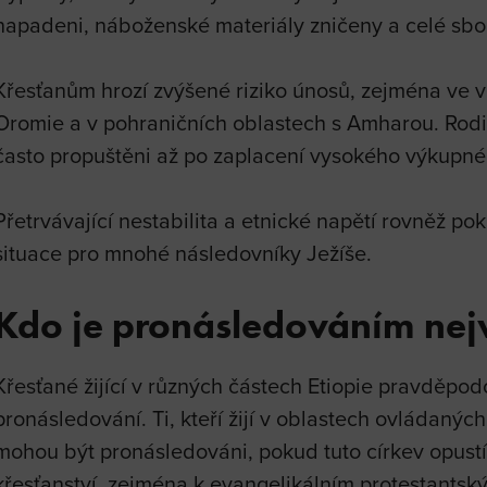
napadeni, náboženské materiály zničeny a celé sbo
Křesťanům hrozí zvýšené riziko únosů, zejména ve 
Oromie a v pohraničních oblastech s Amharou. Rodin
často propuštěni až po zaplacení vysokého výkupné
Přetrvávající nestabilita a etnické napětí rovněž pok
situace pro mnohé následovníky Ježíše.
Kdo je pronásledováním nej
Křesťané žijící v různých částech Etiopie pravděpod
pronásledování. Ti, kteří žijí v oblastech ovládaných
mohou být pronásledováni, pokud tuto církev opust
křesťanství, zejména k evangelikálním protestantsk