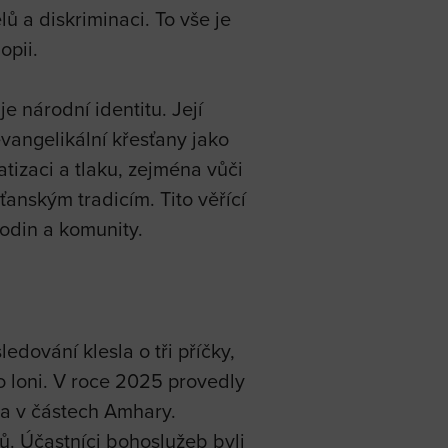
ů a diskriminaci. To vše je
opii.
e národní identitu. Její
evangelikální křesťany jako
atizaci a tlaku, zejména vůči
sťanským tradicím. Tito věřící
rodin a komunity.
dování klesla o tři příčky,
ko loni. V roce 2025 provedly
 a v částech Amhary.
ů. Účastníci bohoslužeb byli