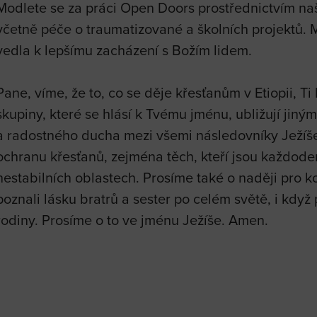
Modlete se za práci Open Doors prostřednictvím naši
včetně péče o traumatizované a školních projektů. 
vedla k lepšímu zacházení s Božím lidem.
Pane, víme, že to, co se děje křesťanům v Etiopii, T
skupiny, které se hlásí k Tvému jménu, ubližují jiný
a radostného ducha mezi všemi následovníky Ježíše 
ochranu křesťanů, zejména těch, kteří jsou každoden
nestabilních oblastech. Prosíme také o naději pro ko
poznali lásku bratrů a sester po celém světě, i kdy
rodiny. Prosíme o to ve jménu Ježíše. Amen.