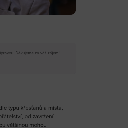
a úpravou. Děkujeme za váš zájem!
odle typu křesťanů a místa,
řátelství, od zavržení
skou většinou mohou