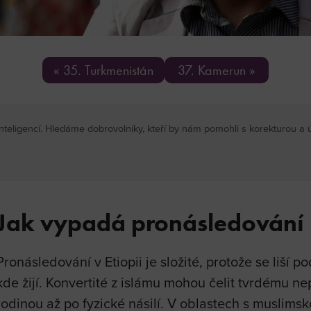
« 35. Turkmenistán
37. Kamerun »
inteligencí. Hledáme dobrovolníky, kteří by nám pomohli s korekturou 
Jak vypadá pronásledování
Pronásledování v Etiopii je složité, protože se liší p
kde žijí. Konvertité z islámu mohou čelit tvrdému nep
rodinou až po fyzické násilí. V oblastech s muslim