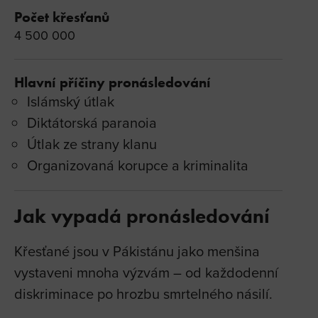
Počet křesťanů
4 500 000
Hlavní příčiny pronásledování
Islámský útlak
Diktátorská paranoia
Útlak ze strany klanu
Organizovaná korupce a kriminalita
Jak vypadá pronásledování
Křesťané jsou v Pákistánu jako menšina
vystaveni mnoha výzvám – od každodenní
diskriminace po hrozbu smrtelného násilí.