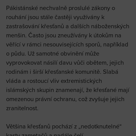
Pákistánské nechvalně proslulé zákony o
rouhání jsou stále častěji využívány k
zastrašování křesťanů a dalších náboženských
menšin. Často jsou zneužívány k útokům na
věřící v rámci nesouvisejících sporů, například
o půdu. Už samotné obvinění může
vyprovokovat násilí davu vůči obětem, jejich
rodinám i širší křesťanské komunitě. Slabá
vláda a rostoucí vliv extremistických
islámských skupin znamenají, že křesťané mají
omezenou právní ochranu, což zvyšuje jejich
zranitelnost.
Většina křesťanů pochází z „nedotknutelné“
kasty zametačů a nadále čelí