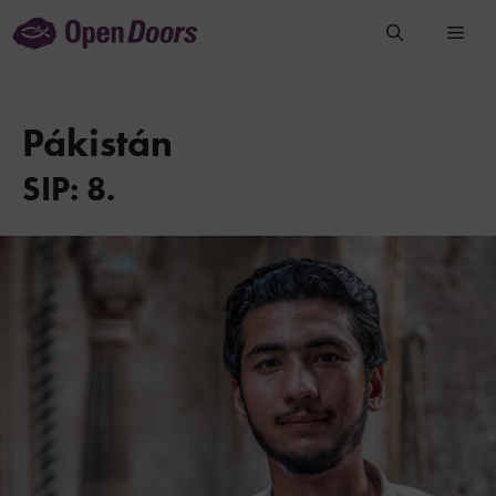
Přeskočit
na
obsah
Pákistán
SIP: 8.