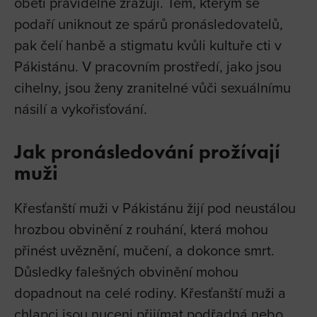
oběti pravidelně zrazují. Těm, kterým se
podaří uniknout ze spárů pronásledovatelů,
pak čelí hanbě a stigmatu kvůli kultuře cti v
Pákistánu. V pracovním prostředí, jako jsou
cihelny, jsou ženy zranitelné vůči sexuálnímu
násilí a vykořisťování.
Jak pronásledování prožívají
muži
Křesťanští muži v Pákistánu žijí pod neustálou
hrozbou obvinění z rouhání, která mohou
přinést uvěznění, mučení, a dokonce smrt.
Důsledky falešných obvinění mohou
dopadnout na celé rodiny. Křesťanští muži a
chlapci jsou nuceni přijímat podřadná nebo