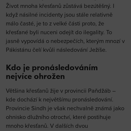
Život mnoha křesťanů zůstává bezútěšný. I
když násilné incidenty jsou stále relativně
málo časté, je to z velké části proto, že
křesťané byli nuceni odejít do ilegality. To
jasně vypovídá o nebezpečích, kterým mnozí v
Pákistánu čelí kvůli následování Ježíše.
Kdo je pronásledováním
nejvíce ohrožen
Většina křesťanů žije v provincii Paňdžáb –
kde dochází k největšímu pronásledování.
Provincie Sindh je však nechvalně známá jako
ohnisko dlužního otroctví, které postihuje
mnoho křesťanů. V dalších dvou