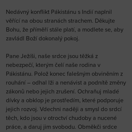
Nedávný konflikt Pákistánu s Indií naplnil
věřící na obou stranách strachem. Děkujte
Bohu, že příměří stále platí, a modlete se, aby
zavládl Boží dokonalý pokoj.
Pane Ježíši, naše srdce jsou těžká z
nebezpečí, kterým čelí naše rodina v
Pákistánu. Polož konec falešným obviněním z
rouhání – odhal lži a nenávist a podnítě změny
zákonů nebo jejich zrušení. Ochraňuj mladé
dívky a obklop je prostředím, které podporuje
jejich rozvoj. Vdechni naději a smysl do srdcí
těch, kdo jsou v otroctví chudoby a nucené
práce, a daruj jim svobodu. Obměkči srdce