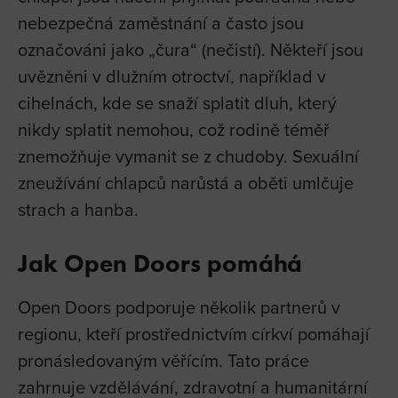
nebezpečná zaměstnání a často jsou
označováni jako „čura“ (nečistí). Někteří jsou
uvězněni v dlužním otroctví, například v
cihelnách, kde se snaží splatit dluh, který
nikdy splatit nemohou, což rodině téměř
znemožňuje vymanit se z chudoby. Sexuální
zneužívání chlapců narůstá a oběti umlčuje
strach a hanba.
Jak Open Doors pomáhá
Open Doors podporuje několik partnerů v
regionu, kteří prostřednictvím církví pomáhají
pronásledovaným věřícím. Tato práce
zahrnuje vzdělávání, zdravotní a humanitární