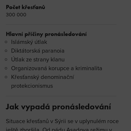
Počet křesťanů
300 000
Hlavní příčiny pronásledování
Islámský útlak
Diktátorská paranoia
Útlak ze strany klanu
Organizovaná korupce a kriminalita
Křesťanský denominační
protekcionismus
Jak vypadá pronásledování
Situace křesťanů v Sýrii se v uplynulém roce
ještě zhoršila. Od pádu Asadova režimu v