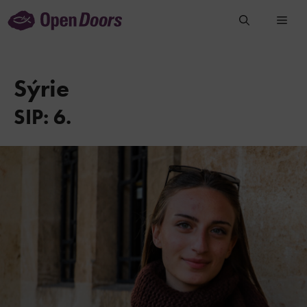
Přeskočit
na
obsah
Sýrie
SIP: 6.