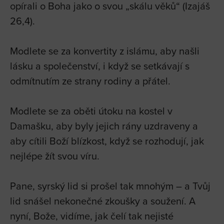
opírali o Boha jako o svou „skálu věků“ (Izajáš
26,4).
Modlete se za konvertity z islámu, aby našli
lásku a společenství, i když se setkávají s
odmítnutím ze strany rodiny a přátel.
Modlete se za oběti útoku na kostel v
Damašku, aby byly jejich rány uzdraveny a
aby cítili Boží blízkost, když se rozhodují, jak
nejlépe žít svou víru.
Pane, syrský lid si prošel tak mnohým – a Tvůj
lid snášel nekonečné zkoušky a soužení. A
nyní, Bože, vidíme, jak čelí tak nejisté