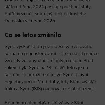
státu od října 2024 posiluje pocit nejistoty.
Patří mezi ně i smrtelný útok na kostel v
Damašku v červnu 2025.
Co se letos změnilo
Sýrie vyskočila do první desítky Světového
seznamu pronásledování – tlak i násilí prudce
vzrostly ve srovnání s minulým rokem. Před
rokem byla Sýrie na 18. místě, letos je na
šestém. To odráží realitu, že Sýrie je nyní
nejnebezpečnější od doby, kdy Islámský stát
Iráku a Sýrie (ISIS) okupoval rozsáhlá území.
Během brutální občanské války v Sýrii