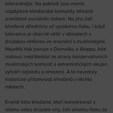
tolerantnější. Na pobřeží jsou menší,
rozptýlené křesťanské komunity středně
zranitelné sociálním tlakem. Na jihu čelí
křesťané střednímu až vysokému tlaku, i když
tolerance je obecně větší v oblastech s
drúzskou většinou ve srovnání s muslimskými.
Největší tlak panuje v Damašku a Aleppu, kde
rostoucí nepřátelství ze strany konzervativních
muslimských komunit a extremistických skupin
vytváří nejistotu a omezení. A to navzdory
historické přítomnosti křesťanů v těchto
městech.
Kromě toho křesťané, kteří konvertovali z
islámu nebo drúzské víry, čelí silnému tlaku ze