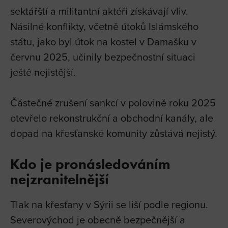
sektářští a militantní aktéři získávají vliv.
Násilné konflikty, včetně útoků Islámského
státu, jako byl útok na kostel v Damašku v
červnu 2025, učinily bezpečnostní situaci
ještě nejistější.
Částečné zrušení sankcí v polovině roku 2025
otevřelo rekonstrukční a obchodní kanály, ale
dopad na křesťanské komunity zůstává nejistý.
Kdo je pronásledováním
nejzranitelnější
Tlak na křesťany v Sýrii se liší podle regionu.
Severovýchod je obecně bezpečnější a