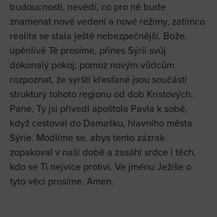
budoucnosti, nevědí, co pro ně bude
znamenat nové vedení a nové režimy, zatímco
realita se stala ještě nebezpečnější. Bože,
úpěnlivě Tě prosíme, přines Sýrii svůj
dokonalý pokoj; pomoz novým vůdcům
rozpoznat, že syrští křesťané jsou součástí
struktury tohoto regionu od dob Kristových.
Pane, Ty jsi přivedl apoštola Pavla k sobě,
když cestoval do Damašku, hlavního města
Sýrie. Modlíme se, abys tento zázrak
zopakoval v naší době a zasáhl srdce i těch,
kdo se Ti nejvíce protiví. Ve jménu Ježíše o
tyto věci prosíme. Amen.