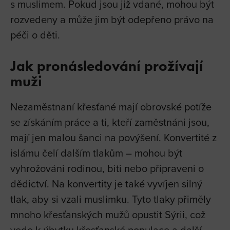
s muslimem. Pokud jsou již vdané, mohou být
rozvedeny a může jim být odepřeno právo na
péči o děti.
Jak pronásledování prožívají
muži
Nezaměstnaní křesťané mají obrovské potíže
se získáním práce a ti, kteří zaměstnáni jsou,
mají jen malou šanci na povýšení. Konvertité z
islámu čelí dalším tlakům – mohou být
vyhrožováni rodinou, biti nebo připraveni o
dědictví. Na konvertity je také vyvíjen silný
tlak, aby si vzali muslimku. Tyto tlaky přiměly
mnoho křesťanských mužů opustit Sýrii, což
vede k úbytku křesťanské populace a další