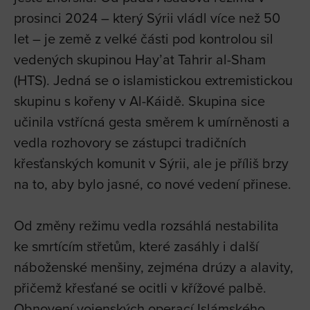
prosinci 2024 – který Sýrii vládl více než 50
let – je země z velké části pod kontrolou sil
vedených skupinou Hay’at Tahrir al-Sham
(HTS). Jedná se o islamistickou extremistickou
skupinu s kořeny v Al-Káidě. Skupina sice
učinila vstřícná gesta směrem k umírněnosti a
vedla rozhovory se zástupci tradičních
křesťanských komunit v Sýrii, ale je příliš brzy
na to, aby bylo jasné, co nové vedení přinese.
Od změny režimu vedla rozsáhlá nestabilita
ke smrtícím střetům, které zasáhly i další
náboženské menšiny, zejména drúzy a alavity,
přičemž křesťané se ocitli v křížové palbě.
Obnovení vojenských operací Islámského