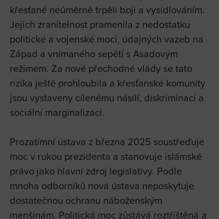
křesťané neúměrně trpěli boji a vysídlováním.
Jejich zranitelnost pramenila z nedostatku
politické a vojenské moci, údajných vazeb na
Západ a vnímaného sepětí s Asadovým
režimem. Za nové přechodné vlády se tato
rizika ještě prohloubila a křesťanské komunity
jsou vystaveny cílenému násilí, diskriminaci a
sociální marginalizaci.
Prozatímní ústava z března 2025 soustřeďuje
moc v rukou prezidenta a stanovuje islámské
právo jako hlavní zdroj legislativy. Podle
mnoha odborníků nová ústava neposkytuje
dostatečnou ochranu náboženským
menšinám. Politická moc zůstává roztříštěná a